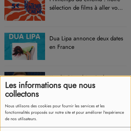
sélection de films à aller voir
pour 5 euros
Dua Lipa annonce deux dates
en France
Kendji Girac bientôt dans
Les informations que nous
« Rendez-vous en Terre
collectons
Inconnue »
Nous utilisons des cookies pour fournir les services et les
fonctionnalités proposés sur notre site et pour améliorer l'expérience
Une statuette pour Anatomie
de nos utilisateurs.
d’une Chute, triomphe pour