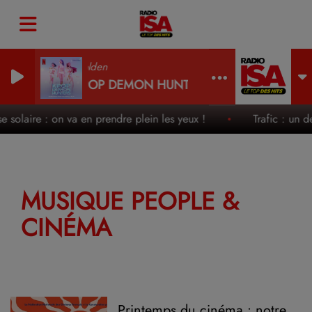
Golden
KPOP DEMON HUNTERS
se solaire : on va en prendre plein les yeux !
Trafic : un d
MUSIQUE PEOPLE &
CINÉMA
Printemps du cinéma : notre