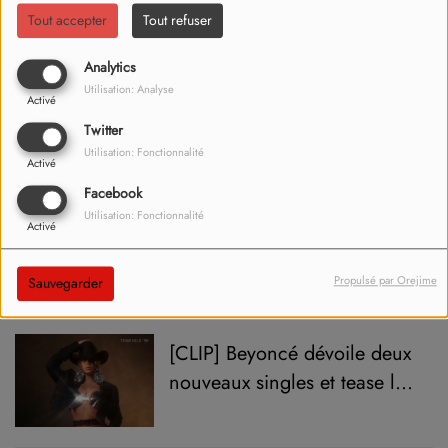
Oppenheimer : ce qu’il faut
Tout accepter
Tout refuser
retenir de la 96ème
cérémonie des Oscars
Analytics
César 2024 : le palmarès !
Utilisation: Analyse
Activé
Twitter
Utilisation: Fonctionnalité
Activé
Facebook
Justin Timberlake en concert
Utilisation: Fonctionnalité
Activé
à Lyon en 2024 !
Propulsé par Orejime
Sauvegarder
[CLIP] Beyoncé dévoile deux
nouveaux singles et tease la
sortie de son prochain album