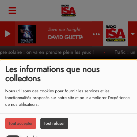
Save me tonight
DAVID GUETTA & JENNIFER LOPEZ
lipse solaire : on va en prendre plein les yeux !
Trafic : un
Les informations que nous
collectons
DAVID GUETTA & TEDDY
Nous utilisons des cookies pour fournir les services et les
SWIMS & TONES AND I -
fonctionnalités proposés sur notre site et pour améliorer l'expérience
de nos utilisateurs.
GONE GONE GONE
(CLIP)
Tout accepter
Tout refuser