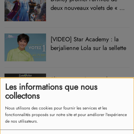
deux nouveaux volets de « La
Reine des Neiges » !
[VIDEO] Star Academy : la
berjalienne Lola sur la sellette
Slimane représentera la
Les informations que nous
France à l'Eurovision
collectons
Nous utilisons des cookies pour fournir les services et les
fonctionnalités proposés sur notre site et pour améliorer l'expérience
« The Voice Comeback » :
de nos utilisateurs.
une nouvelle émission de la