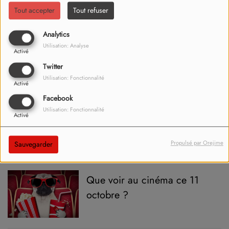
seconde chance avec
Tout accepter
Tout refuser
Camille Lellouche
Analytics
Matthew Perry, inoubliable
Utilisation: Analyse
Activé
Chandler dans "Friends", est
Twitter
mort
Utilisation: Fonctionnalité
Activé
Facebook
The Voice Kids : deux
Utilisation: Fonctionnalité
Activé
nouveaux coachs pour les 10
ans de l’émission
Propulsé par Orejime
Sauvegarder
Que voir au cinéma ce 11
octobre ?