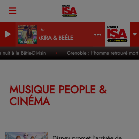
Algo tu
SHAKIRA & BEÉLE
uit à la Bâtie-Divisin
Grenoble : l'homme retrouvé mort d
MUSIQUE PEOPLE &
CINÉMA
Disney promet l’arrivée de