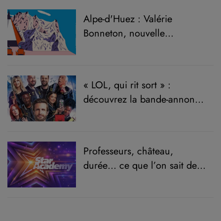
Alpe-d'Huez : Valérie
Bonneton, nouvelle
présidente du Festival de
l'Alpe-d'Huez
« LOL, qui rit sort » :
découvrez la bande-annonce
de la nouvelle saison
spéciale Halloween
Professeurs, château,
durée… ce que l’on sait de la
prochaine saison de la « Star
Academy »