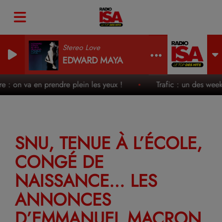
Stereo Love
EDWARD MAYA
e : on va en prendre plein les yeux !
Trafic : un des week-en
SNU, TENUE À L’ÉCOLE,
CONGÉ DE
NAISSANCE… LES
ANNONCES
D’EMMANUEL MACRON