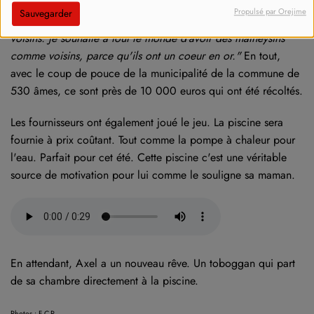
secteur il y a 15 ans. Tout le monde m'a dit, c'est mieux
Propulsé par Orejime
Sauvegarder
d'avoir des taupes dans son jardin que des matheysins comme
voisins. Je souhaite à tout le monde d'avoir des matheysins
comme voisins, parce qu'ils ont un coeur en or."
En tout,
avec le coup de pouce de la municipalité de la commune de
530 âmes, ce sont près de 10 000 euros qui ont été récoltés.
Les fournisseurs ont également joué le jeu. La piscine sera
fournie à prix coûtant. Tout comme la pompe à chaleur pour
l'eau. Parfait pour cet été. Cette piscine c'est une véritable
source de motivation pour lui comme le souligne sa maman.
En attendant, Axel a un nouveau rêve. Un toboggan qui part
de sa chambre directement à la piscine.
Photos : F C-P.