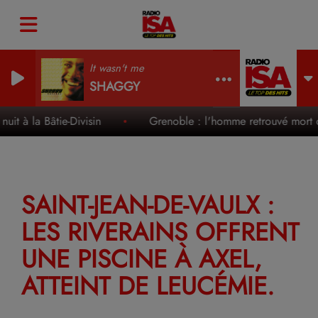
It wasn't me
SHAGGY
t à la Bâtie-Divisin
Grenoble : l'homme retrouvé mort dan
SAINT-JEAN-DE-VAULX :
LES RIVERAINS OFFRENT
UNE PISCINE À AXEL,
ATTEINT DE LEUCÉMIE.