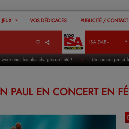
JEUX
VOS DÉDICACES
PUBLICITÉ / CONTACT
ISA DAB+
ends les plus chargés de l'été !
Un camion prend feu en ple
AN PAUL EN CONCERT EN FÉ