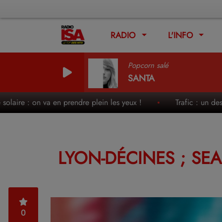
RADIO
L'INFO
Popcorn salé
SANTA
re : on va en prendre plein les yeux !
Trafic : un des week-
LYON-DÉCINES ; SE
0