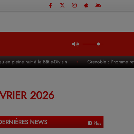
ine nuit à la Bâtie-Divisin
Grenoble : l'homme retrouvé m
VRIER 2026
DERNIÈRES NEWS
Plus