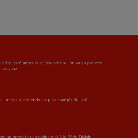
e d'étoiles filantes et éclipse solaire : on va en prendre
 les yeux !
ic : un des week-ends les plus chargés de l'été !
amion prend feu en pleine nuit à la Bâtie-Divisin