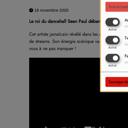
Tout accept
18 novembre 2025
An
Le roi du dancehall Sean Paul débarque le 22 févr
Ut
Activé
Cet artiste jamaïcain révélé dans les années 2000 en
Tw
de streams. Son énergie scénique va certainement t
Ut
vous à ne pas manquer !
Activé
F
Ut
Activé
Sauvegarde