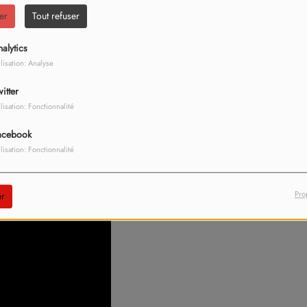
er
Tout refuser
alytics
ier à la LDLC Arena de Lyon-Décines !
ilisation: Analyse
chaîne les tubes depuis plus de vingt ans et les milliards
itter
ransformer son concert en véritable fête XXL. Un rendez-
ilisation: Fonctionnalité
acebook
ilisation: Fonctionnalité
Pro
r