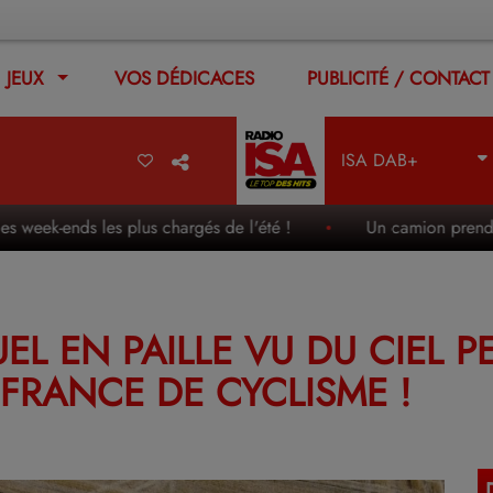
JEUX
VOS DÉDICACES
PUBLICITÉ / CONTACT
ISA DAB+
k-ends les plus chargés de l'été !
Un camion prend feu en p
EL EN PAILLE VU DU CIEL 
FRANCE DE CYCLISME !