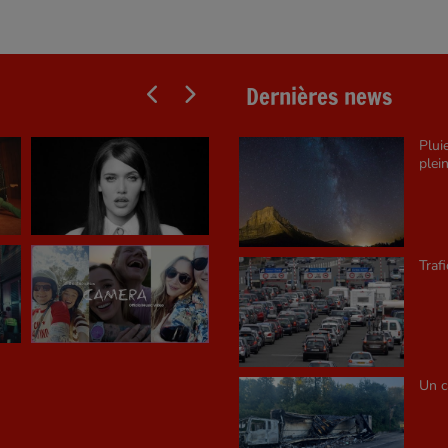
Dernières news
Plui
plein
Traf
Un c