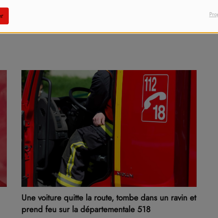
Pro
r
Une voiture quitte la route, tombe dans un ravin et
prend feu sur la départementale 518