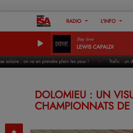
RADIO
L'INFO
Stay love
LEWIS CAPALDI
aire : on va en prendre plein les yeux !
Trafic : un des wee
DOLOMIEU : UN VISU
CHAMPIONNATS DE 