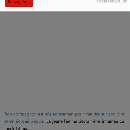
Propulsé par Orejime
Sauvegarder
Son compagnon est mis en examen pour meurtre sur conjoint
et est écroué depuis.
La jeune femme devrait être inhumée ce
lundi 18 mai.