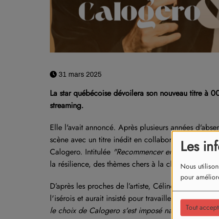
31 mars 2025
La star québécoise dévoilera son nouveau titre à 0
streaming.
Elle l'avait annoncé. Après plusieurs années d'absen
scène avec un titre inédit en collaboration avec l’un
Les in
Calogero. Intitulée
"Recommencer encore"
, cette 
la résilience, des thèmes chers à la chanteuse.
Nous utilison
pour améliore
D’après les proches de l’artiste, Céline Dion aurait
l'isérois e
t aurait insisté pour travailler avec lui.
"El
Tout accept
le choix de Calogero s'est imposé naturellement. Il