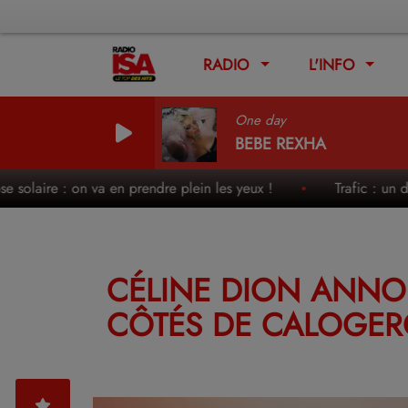
RADIO
L'INFO
One day
BEBE REXHA
aire : on va en prendre plein les yeux !
Trafic : un des wee
CÉLINE DION ANNON
CÔTÉS DE CALOGER