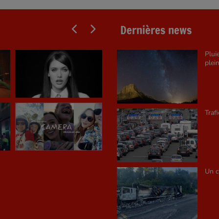
Dernières news
Plui
plein
Traf
Un c