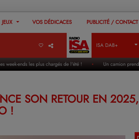
JEUX
VOS DÉDICACES
PUBLICITÉ / CONTACT
ISA DAB+
k-ends les plus chargés de l'été !
Un camion prend feu en p
CE SON RETOUR EN 2025, 
O !