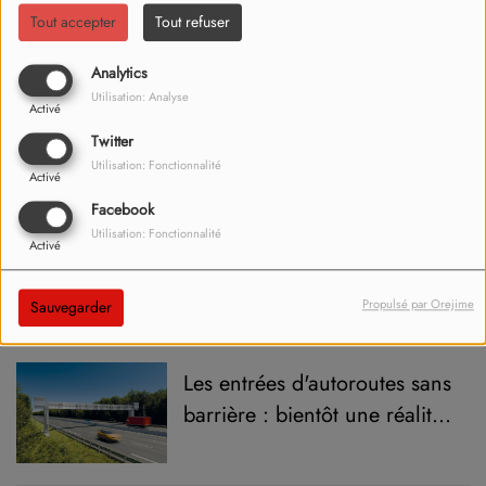
comment s’engager ?
Tout accepter
Tout refuser
Analytics
Solidarité en Isère : 180
Utilisation: Analyse
Activé
Tonnes d’Espoir pour les
Twitter
Restos du Cœur ce week-end
Utilisation: Fonctionnalité
Activé
!
Facebook
Une Iséroise commercialise
Utilisation: Fonctionnalité
Activé
un bracelet détecteur de
drogues dans les verres
Propulsé par Orejime
Sauvegarder
Les entrées d'autoroutes sans
barrière : bientôt une réalité
sur l'A43