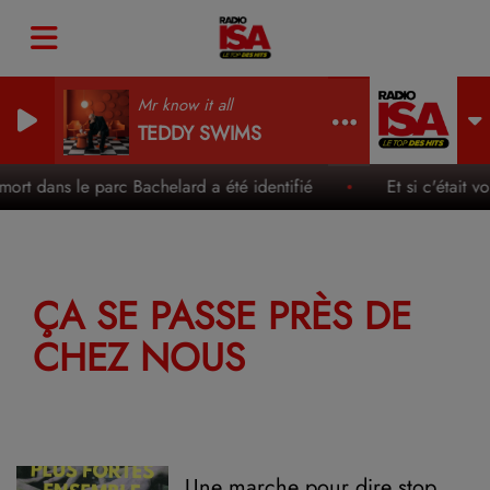
Mr know it all
TEDDY SWIMS
rt dans le parc Bachelard a été identifié
Et si c'était 
ÇA SE PASSE PRÈS DE
CHEZ NOUS
Une marche pour dire stop