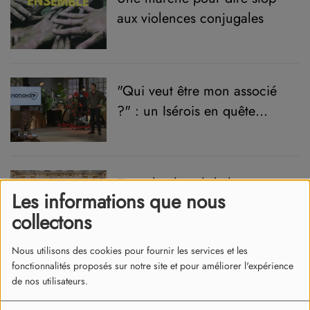
aux violences conjugales
"Qui veut être mon associé
?" : un Isérois en quête
d’investisseurs sur M6
Zeus, le cheval de la
Les informations que nous
cérémonie d'ouverture des
collectons
JO débarque à Lyon
Nous utilisons des cookies pour fournir les services et les
fonctionnalités proposés sur notre site et pour améliorer l'expérience
Manque de pompiers
de nos utilisateurs.
volontaires en Isère :