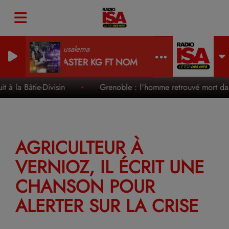
Jerusalema
MASTER KG FT NOMCEBO
à la Bâtie-Divisin
Grenoble : l'homme retrouvé mort dans 
AGRICULTEUR À
VERNIOZ, IL ÉCRIT UNE
CHANSON POUR
ALERTER SUR LA CRISE