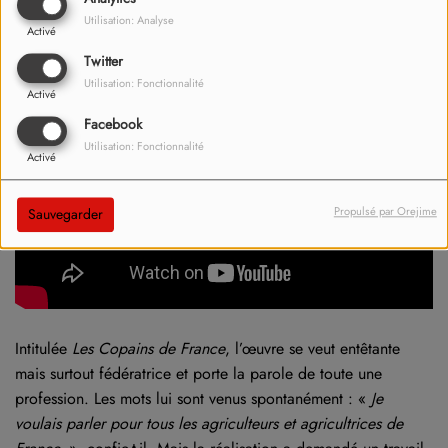
Utilisation: Analyse
Activé
Twitter
Utilisation: Fonctionnalité
Activé
Facebook
Utilisation: Fonctionnalité
Activé
Propulsé par Orejime
Sauvegarder
Intitulée
Les Copains de France
, l’œuvre se veut entêtante
mais surtout fédératrice et porte la parole de toute une
profession. Les mots lui sont venus spontanément : «
J
e
voulais parler pour tous les agriculteurs et agricultrices de