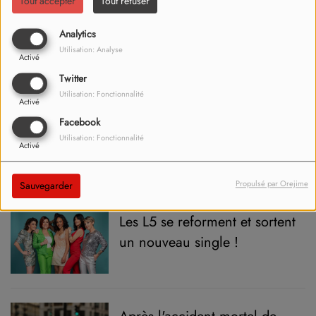
Tout accepter
Tout refuser
Clonas-sur-Varèze : un grave
Analytics
accident sur la nationale 7
Utilisation: Analyse
Activé
Twitter
Utilisation: Fonctionnalité
Activé
Facebook
Luzinay : un homme aurait
Utilisation: Fonctionnalité
tenté de s'approcher
Activé
d'enfants au stade
Propulsé par Orejime
Sauvegarder
Les L5 se reforment et sortent
un nouveau single !