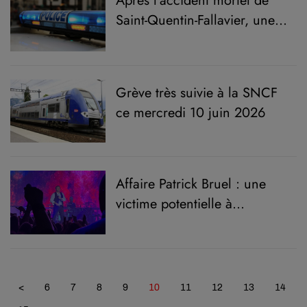
Après l'accident mortel de
Saint-Quentin-Fallavier, une
enquête pour homicide
routier
Grève très suivie à la SNCF
ce mercredi 10 juin 2026
Affaire Patrick Bruel : une
victime potentielle à
Grenoble
<
6
7
8
9
10
11
12
13
14