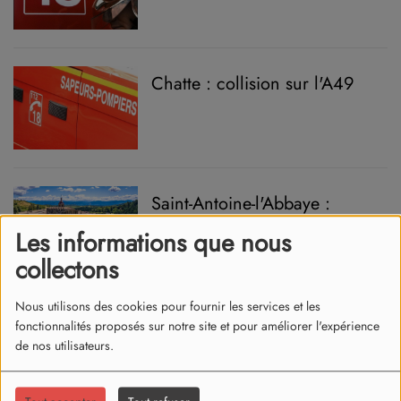
Chatte : collision sur l'A49
Saint-Antoine-l'Abbaye :
tournage avec Stéphane Bern
Les informations que nous
pour "Le village préféré des
collectons
Français"
Nous utilisons des cookies pour fournir les services et les
Top départ pour la Coupe du
fonctionnalités proposés sur notre site et pour améliorer l'expérience
Monde de football !
de nos utilisateurs.