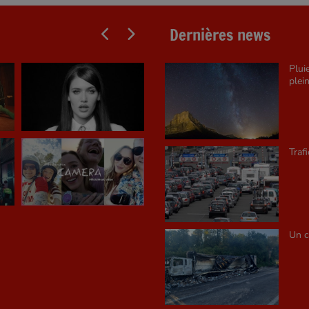
Dernières news
Plui
plein
Traf
Un c