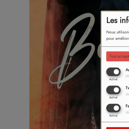
Les in
Nous utilison
pour améliore
Tout accept
An
Ut
Activé
Tw
Ut
Activé
F
Ut
Activé