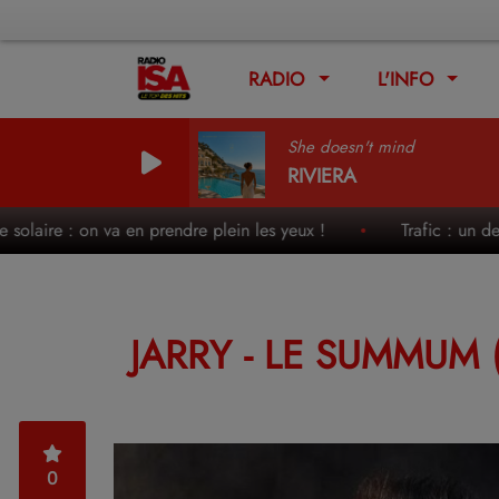
RADIO
L'INFO
She doesn't mind
RIVIERA
ire : on va en prendre plein les yeux !
Trafic : un des week
JARRY - LE SUMMUM
0