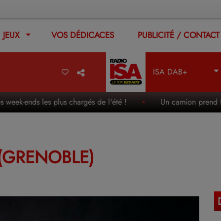
JEUX
VOS DÉDICACES
PUBLICITÉ / CONTACT
ISA DAB+
-ends les plus chargés de l'été !
Un camion prend feu en pl
 (GRENOBLE)